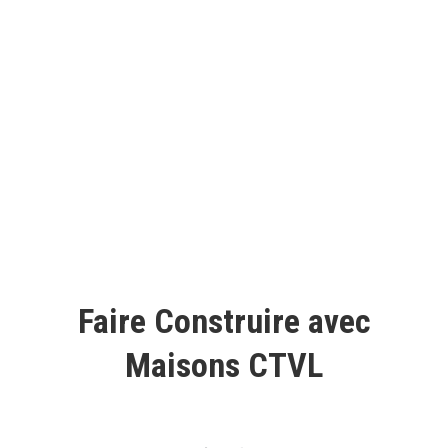
vous accompagne dans tout votre projet.
Alors, avez-vous déjà les
plans de votre maison
en tête ?
Faire Construire avec
Maisons CTVL