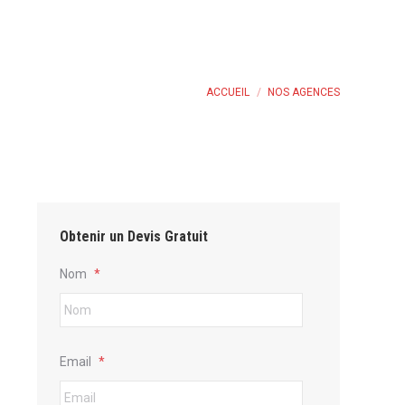
Vous êtes ici :
ACCUEIL
NOS AGENCES
Obtenir un Devis Gratuit
Nom
*
Email
*