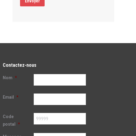
Envoyer
Contactez-nous
Nom
*
Email
*
Code
postal
*